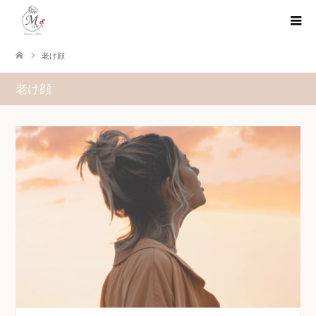
老け顔
老け顔